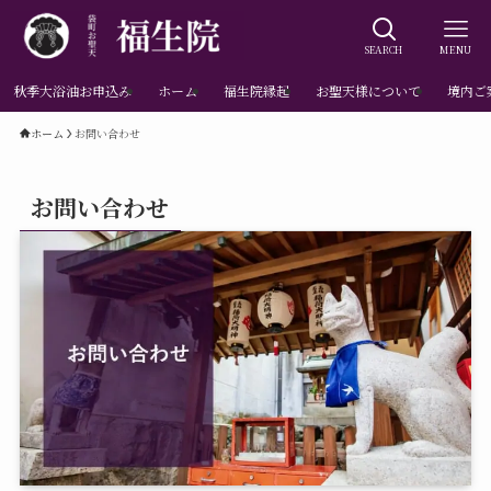
SEARCH
MENU
秋季大浴油お申込み
ホーム
福生院縁起
お聖天様について
境内ご
ホーム
お問い合わせ
お問い合わせ